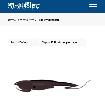
ホーム
/
カテゴリー
/
Tag: Swallowers
Sort by
Display
Default
15 Products per page