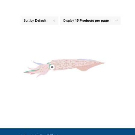
Sort by
Display
Default
15 Products per page