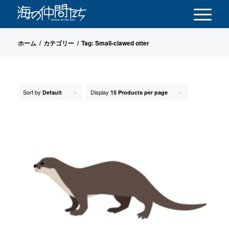
ホーム
/
カテゴリー
/
Tag: Small-clawed otter
Sort by
Display
Default
15 Products per page