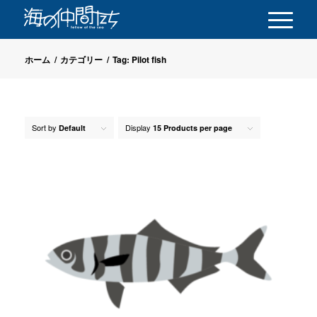
ホーム
/
カテゴリー
/
Tag: Pilot fish
Sort by
Display
Default
15 Products per page