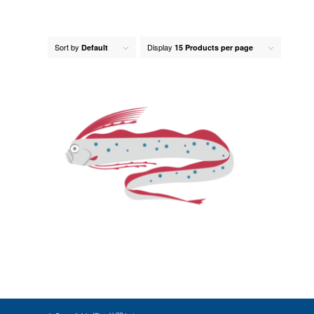
Sort by
Display
Default
15 Products per page