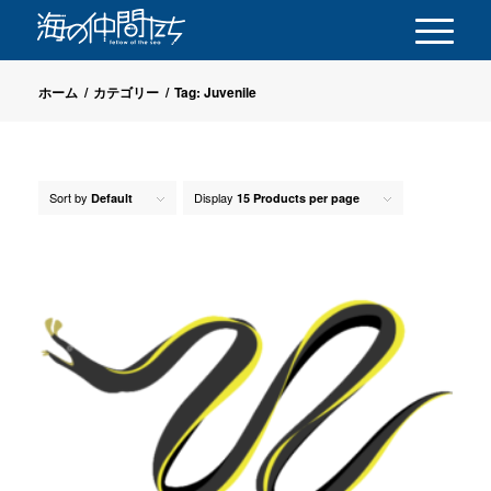
ホーム
/
カテゴリー
/
Tag: Juvenile
Sort by
Display
Default
15 Products per page