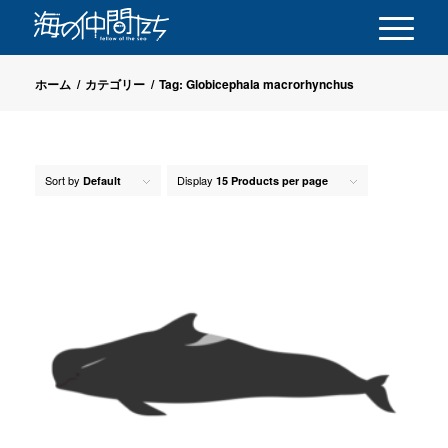
ホーム
/
カテゴリー
/
Tag: Globicephala macrorhynchus
Sort by
Display
Default
15 Products per page