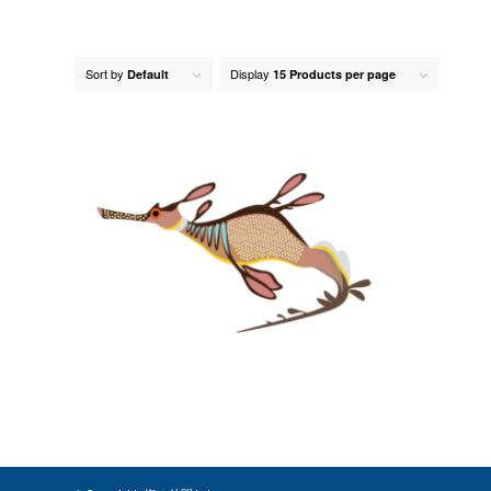
Sort by
Display
Default
15 Products per page