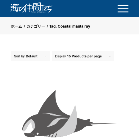
ホーム
/
カテゴリー
/
Tag: Coastal manta ray
Sort by
Display
Default
15 Products per page