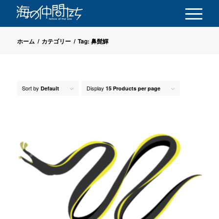
ホーム
/
カテゴリー
/
Tag: 鼻髭鱓
Sort by
Display
Default
15 Products per page