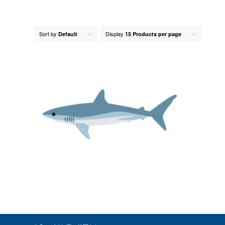
Sort by
Display
Default
15 Products per page