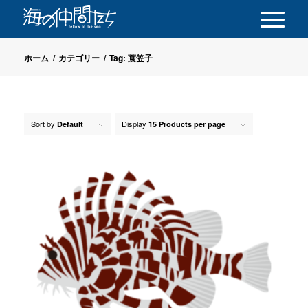
ホーム
/
カテゴリー
/
Tag: 蓑笠子
Sort by
Display
Default
15 Products per page