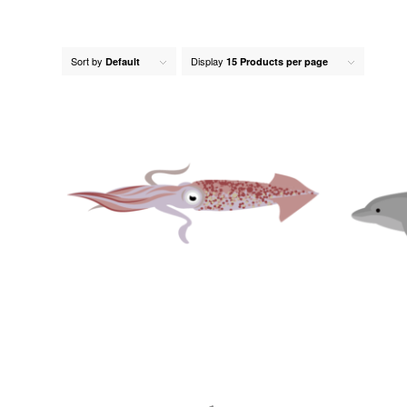
Sort by
Display
Default
15 Products per page