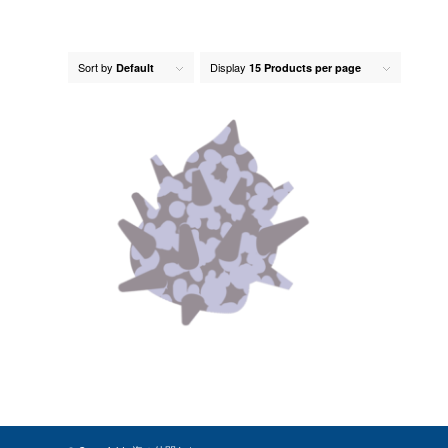
Sort by
Display
Default
15 Products per page