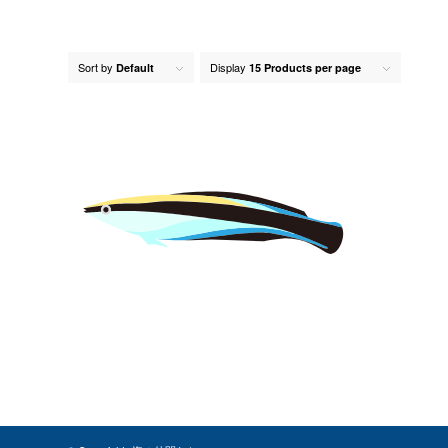
Sort by
Display
Default
15 Products per page