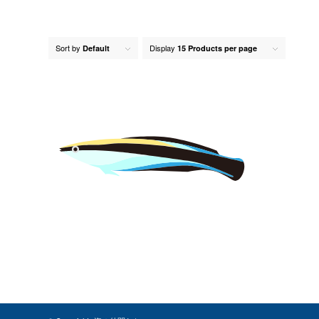
Sort by
Display
Default
15 Products per page