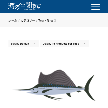
ホーム
/
カテゴリー
/
Tag: バショウ
Sort by
Display
Default
15 Products per page