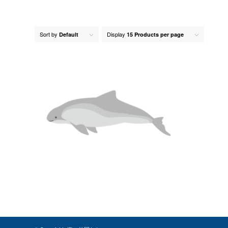
Sort by
Display
Default
15 Products per page