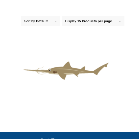
Sort by
Display
Default
15 Products per page