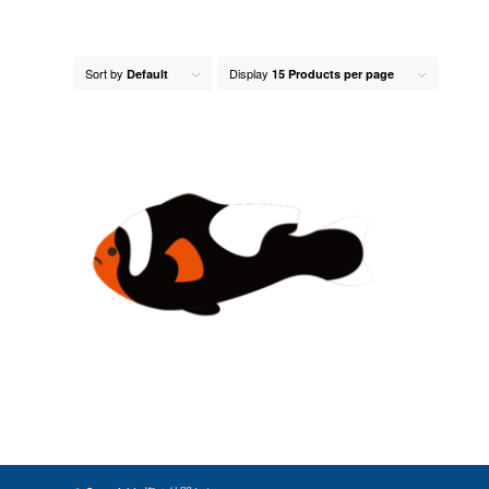
Sort by
Display
Default
15 Products per page