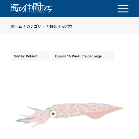
ホーム
/
カテゴリー
/
Tag: テッポウ
Sort by
Display
Default
15 Products per page