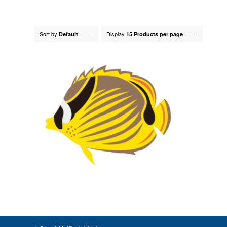
Sort by
Display
Default
15 Products per page