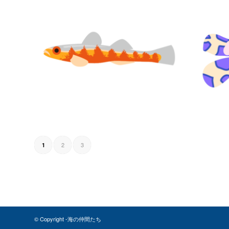
2
3
1
© Copyright -海の仲間たち