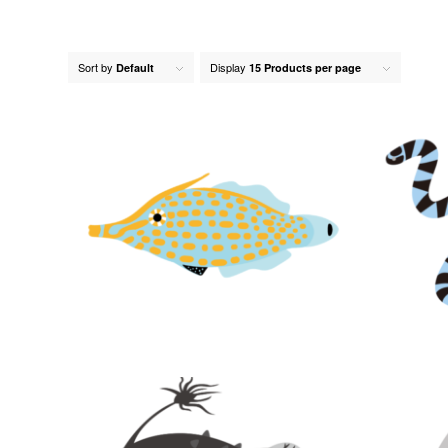
Sort by
Display
Default
15 Products per page