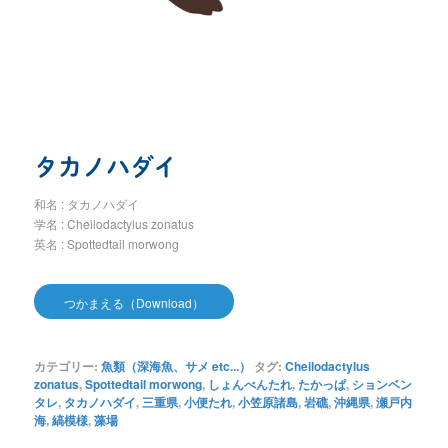
タカノハダイ
和名 : タカノハダイ
学名 : Cheilodactylus zonatus
英名 : Spottedtail morwong
つかまえる（Download）
カテゴリー:
魚類（深海魚、サメ etc...）
タグ:
Cheilodactylus
zonatus
,
Spottedtail morwong
,
しょんべんたれ
,
たかっぱ
,
ションベン
タレ
,
タカノハダイ
,
三重県
,
小便たれ
,
小笠原諸島
,
岩礁
,
沖縄県
,
瀬戸内
海
,
縞模様
,
藻場