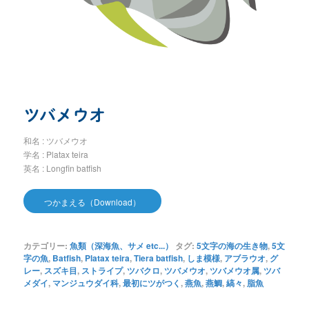
ツバメウオ
和名 : ツバメウオ
学名 : Platax teira
英名 : Longfin batfish
つかまえる（Download）
カテゴリー:
魚類（深海魚、サメ etc...）
タグ:
5文字の海の生き物
,
5文
字の魚
,
Batfish
,
Platax teira
,
Tiera batfish
,
しま模様
,
アブラウオ
,
グ
レー
,
スズキ目
,
ストライプ
,
ツバクロ
,
ツバメウオ
,
ツバメウオ属
,
ツバ
メダイ
,
マンジュウダイ科
,
最初にツがつく
,
燕魚
,
燕鯛
,
縞々
,
脂魚