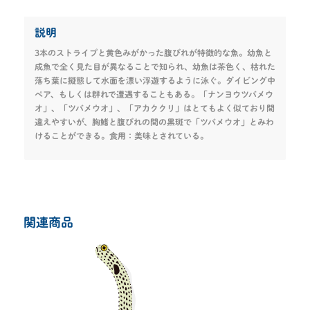
説明
3本のストライプと黄色みがかった腹びれが特徴的な魚。幼魚と
成魚で全く見た目が異なることで知られ、幼魚は茶色く、枯れた
落ち葉に擬態して水面を漂い浮遊するように泳ぐ。ダイビング中
ペア、もしくは群れで遭遇することもある。「ナンヨウツバメウ
オ」、「ツバメウオ」、「アカククリ」はとてもよく似ており間
違えやすいが、胸鰭と腹びれの間の黒斑で「ツバメウオ」とみわ
けることができる。食用：美味とされている。
関連商品