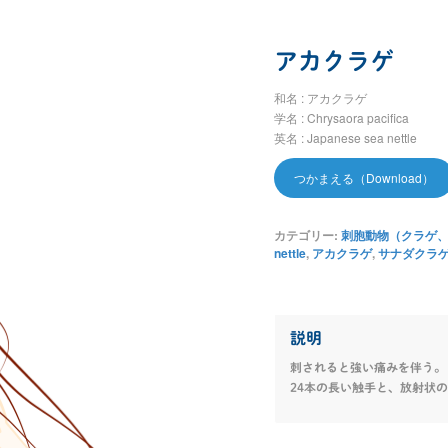
アカクラゲ
和名 : アカクラゲ
学名 : Chrysaora pacifica
英名 : Japanese sea nettle
つかまえる（Download）
カテゴリー:
刺胞動物（クラゲ、イ
nettle
,
アカクラゲ
,
サナダクラ
説明
刺されると強い痛みを伴う。
24本の長い触手と、放射状