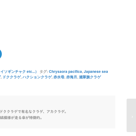
ソギンチャク etc...）
タグ:
Chrysaora pacifica
,
Japanese sea
ゲ
,
ドククラゲ
,
ハクションクラゲ
,
赤水母
,
赤海月
,
連隊旗クラゲ
ドククラゲで有名なクラゲ、アカクラゲ。
の縞模様が走る傘が特徴的。