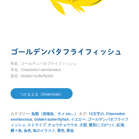
ゴールデンバタフライフィッシュ
和名 : ゴールデンバタフライフィッシュ
学名 : Chaetodon semilavatus
英名 : Golden butterflyfish
つかまえる（Download）
カテゴリー:
魚類（深海魚、サメ etc...）
タグ:
15文字の
,
Chaetodon
semilavatus
,
Golden butterflyfish
,
イエロー
,
ゴールデンバタフライフ
ィッシュ
,
ストライプ
,
チョウチョウウオ
,
大型
,
最初にゴがつく
,
紅海
,
蝶々魚
,
金色
,
魚のイラスト
,
黄色
,
黄金