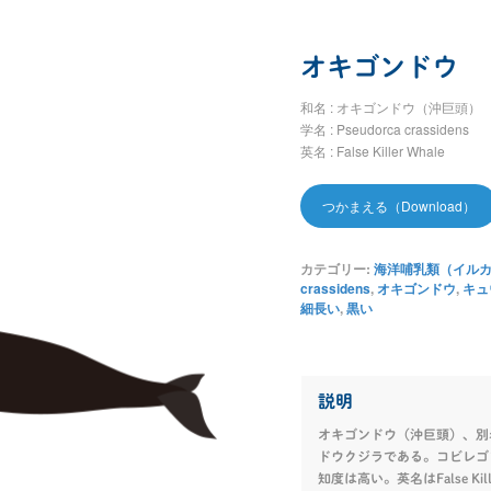
オキゴンドウ
和名 : オキゴンドウ（沖巨頭）
学名 : Pseudorca crassidens
英名 : False Killer Whale
つかまえる（Download）
カテゴリー:
海洋哺乳類（イルカ、
crassidens
,
オキゴンドウ
,
キュ
細長い
,
黒い
説明
オキゴンドウ（沖巨頭）、別
ドウクジラである。コビレゴ
知度は高い。英名はFalse Ki