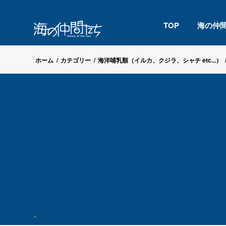
TOP
海の仲
ホーム
/
カテゴリー
/
海洋哺乳類（イルカ、クジラ、シャチ etc...）