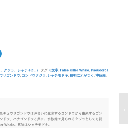
クジラ、シャチ etc...）
タグ:
6文字
,
False Killer Whale
,
Pseudorca
ウリゴンドウ
,
ゴンドウクジラ
,
シャチモドキ
,
最初にオがつく
,
沖巨頭
,
名キュウリゴンドウは沖合いに生息するゴンドウから由来するゴン
ンドウ、ハナゴンドウと共に、水族館で見られるクジラとしても認
ller Whale。意味はシャチモドキ。