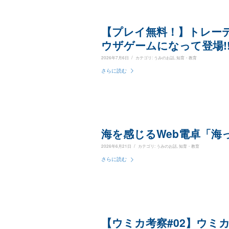
【プレイ無料！】トレー
ウザゲームになって登場!
/
2026年7月6日
カテゴリ:
うみのお話
,
知育・教育
さらに読む
海を感じるWeb電卓「海っ
/
2026年6月21日
カテゴリ:
うみのお話
,
知育・教育
さらに読む
【ウミカ考察#02】ウミ