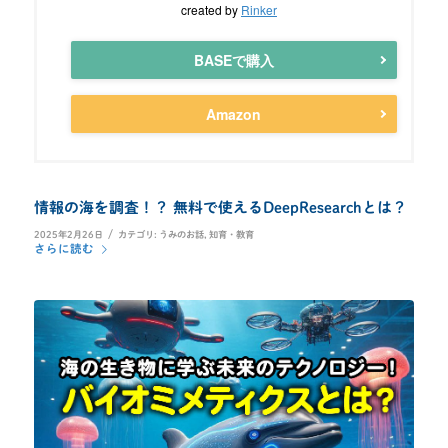
created by
Rinker
BASEで購入
Amazon
情報の海を調査！？ 無料で使えるDeepResearchとは？
/
2025年2月26日
カテゴリ:
うみのお話
,
知育・教育
さらに読む