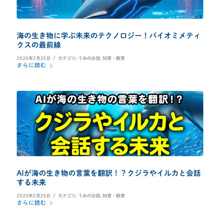
海の生き物に学ぶ未来のテクノロジー！バイオミメティ
クスの最前線
/
2025年2月25日
カテゴリ:
うみのお話
,
知育・教育
さらに読む
AIが海の生き物の言葉を翻訳！？クジラやイルカと会話
する未来
/
2025年2月25日
カテゴリ:
うみのお話
,
知育・教育
さらに読む