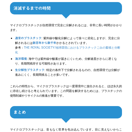
消滅するまでの時間
マイクロプラスチックが自然環境で完全に分解されるには、非常に長い時間がかかり
ます。
: 紫外線や酸化分解によって徐々に劣化しますが、完全に分
通常のプラスチック
解されるには
かかるとされています。
数百年から数千年
参考：
THE ROYAL SOCIETY/地球環境におけるプラスチックごみの蓄積と分断
化
: 海中では紫外線や酸素が届きにくいため、分解速度がさらに遅くな
海洋環境
り、長期間残存する可能性があります。
: 特定の条件下で分解されるものの、自然環境では分解が
生分解性プラスチック
進みにくく、長期間残ることが多いです。
これらの特性から、マイクロプラスチックは一度環境中に放出されると、ほぼ永久的
に存在し続けると考えられています。この問題を解決するためには、プラスチックの
使用削減やリサイクルの推進が重要です。
まとめ
マイクロプラスチックは、音もなく世界を包み込んでいます。目に見えないからこ