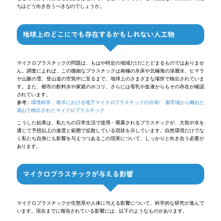
ちはどう向き合うべきなのでしょうか。
地球上のどこにでも存在するかもしれない人工物
マイクロプラスチックの問題は、もはや特定の地域だけにとどまるものではありませ
ん。調査によれば、この微細なプラスチックは南極の氷床や北極海の深層水、ヒマラ
ヤ山脈の雪、登山道の空気中に至るまで、地球上のさまざまな場所で検出されていま
す。また、都市の飲料水や家庭のホコリ、さらには母乳や血液からもその存在が確認
されています。
参考：
環境科学：海洋における地下マイクロプラスチックの分布/
都市域から離れた
高山で検出されたマイクロプラスチック
こうした結果は、私たちの日常生活で使用・廃棄されるプラスチックが、大気や水を
通じて予想以上の速度と範囲で拡散している現状を示しています。自然環境だけでな
く私たち自身にも影響を与えつつあるこの現実について、しっかりと向き合う必要が
あります。
マイクロプラスチックが与える影響
マイクロプラスチックが生態系や人体に与える影響について、科学的な研究が進んで
います。現在までに報告されている影響には、以下のようなものがあります。