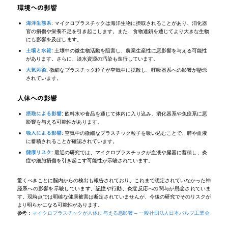
環境への影響
: マイクロプラスチックは海洋生物に摂取されることがあり、消化器
海洋生態系
官の損傷や栄養不足を引き起こします。また、食物連鎖を通じてより大きな生物
にも影響を及ぼします。
: 土壌中の微生物活動を阻害し、農業生産性に悪影響を与える可能性
土壌と水質
があります。さらに、淡水資源の汚染も進行しています。
: 微細なプラスチック粒子が空気中に拡散し、呼吸器系への影響が懸念
大気汚染
されています。
人体への影響
: 飲料水や食品を通じて体内に入り込み、消化器系や免疫系に悪
摂取による影響
影響を与える可能性があります。
: 空気中の微細なプラスチック粒子を吸い込むことで、肺や血液
吸入による影響
に蓄積されることが確認されています。
: 最近の研究では、マイクロプラスチックが血液や臓器に蓄積し、炎
健康リスク
症や細胞損傷を引き起こす可能性が示唆されています。
驚くべきことに脳内からの検出も報告されており、これまで想定されていなかった神
経系への影響を示唆しています。記憶や行動、炎症反応への関与が懸念されていま
す。現時点では明確な健康被害は断定されていませんが、今後の研究でそのリスクが
より明らかになる可能性があります。
参考：
マイクロプラスチックが人体に与える悪影響 – 一般社団法人日本バルブ工業会