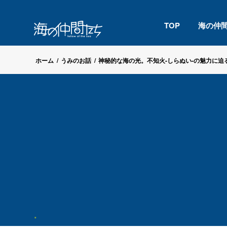
TOP
海の仲
ホーム
/
うみのお話
/
神秘的な海の光。不知火-しらぬい-の魅力に迫