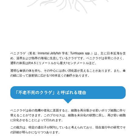
ベニクラゲ（英名: Immortal Jellyfish 学名: Turritopsis spp.）は、主に日本近海を含
め、温帯および熱帯の海域に生息しているクラゲです。ベニクラゲは非常に小さく、
通常の体長は約4.5ミリメートルから最大1センチメートルほど。
透明な傘状の体を持ち、その中心には赤い消化器が見えることがあります。また、傘
の縁に沿って放射状に広がる100本近くの触手があります。
「不老不死のクラゲ」と呼ばれる理由
ベニクラゲは命の危機や老化に直面すると、細胞を再分裂させ若いポリプ細胞に作り
替えることができます。このプロセスは、細胞を未分化の状態に戻し、再び若い細胞
に分化させることによって行われます。
この能力は、特定の遺伝子が関与していると考えられており、現在進行中の研究でそ
の詳細が明らかになりつつあります。