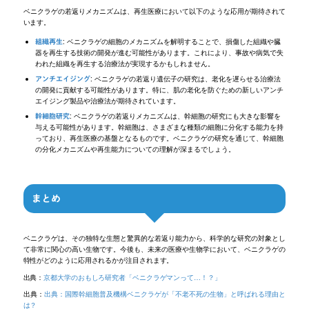
ベニクラゲの若返りメカニズムは、再生医療において以下のような応用が期待されて
います。
: ベニクラゲの細胞のメカニズムを解明することで、損傷した組織や臓
組織再生
器を再生する技術の開発が進む可能性があります。これにより、事故や病気で失
われた組織を再生する治療法が実現するかもしれません。
: ベニクラゲの若返り遺伝子の研究は、老化を遅らせる治療法
アンチエイジング
の開発に貢献する可能性があります。特に、肌の老化を防ぐための新しいアンチ
エイジング製品や治療法が期待されています。
: ベニクラゲの若返りメカニズムは、幹細胞の研究にも大きな影響を
幹細胞研究
与える可能性があります。幹細胞は、さまざまな種類の細胞に分化する能力を持
っており、再生医療の基盤となるものです。ベニクラゲの研究を通じて、幹細胞
の分化メカニズムや再生能力についての理解が深まるでしょう。
まとめ
ベニクラゲは、その独特な生態と驚異的な若返り能力から、科学的な研究の対象とし
て非常に関心の高い生物です。今後も、未来の医療や生物学において、ベニクラゲの
特性がどのように応用されるかが注目されます。
出典：
京都大学のおもしろ研究者「ベニクラゲマンって…！？」
出典：
出典：国際幹細胞普及機構
ベニクラゲが「不老不死の生物」と呼ばれる理由と
は？