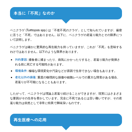
本当に「不死」なのか
ベニクラゲ (Turritopsis spp.) は「不老不死のクラゲ」として知られていますが、厳密
に言うと「不死」ではありません。以下に、ベニクラゲの若返り能力とその限界につ
いて説明します。
ベニクラゲは確かに驚異的な再生能力を持っていますが、これが「不死」を意味する
わけではありません。以下のような限界があります。
: 捕食者に捕まったり、病気にかかったりすると、若返り能力が発揮さ
外的要因
れる前に死亡する可能性があります。
: 極端な環境変化や汚染などが原因で生存できない場合もあります。
環境条件
: 重度の物理的な損傷や細胞レベルでの重大な障害がある場合、
老化以外の損傷
若返りが不可能になることもあります。
したがって、ベニクラゲは理論上若返り続けることができますが、現実にはさまざま
な要因がその生存を脅かしています。完全に不死であるとは言い難いですが、その若
返り能力は依然として非常に特異で興味深いものです。
再生医療への応用