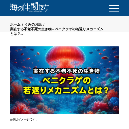
ホーム
/
うみのお話
/
実在する不老不死の生き物～ベニクラゲの若返りメカニズム
とは？...
画像はイメージです。