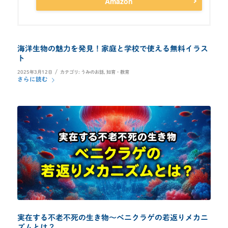
Amazon
海洋生物の魅力を発見！家庭と学校で使える無料イラス
ト
/
2025年3月12日
カテゴリ:
うみのお話
,
知育・教育
さらに読む
実在する不老不死の生き物～ベニクラゲの若返りメカニ
ズムとは？