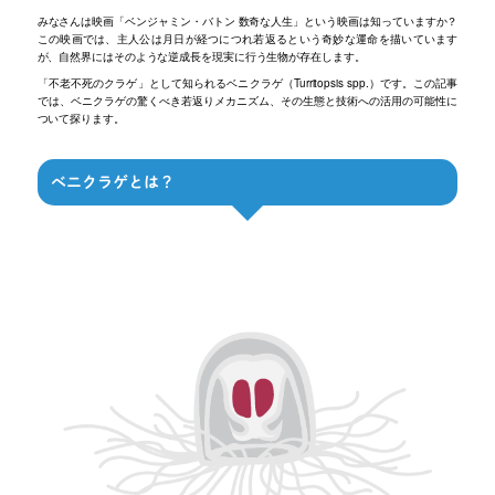
みなさんは映画「ベンジャミン・バトン 数奇な人生」という映画は知っていますか？
この映画では、主人公は月日が経つにつれ若返るという奇妙な運命を描いています
が、自然界にはそのような逆成長を現実に行う生物が存在します。
「不老不死のクラゲ」として知られるベニクラゲ（Turritopsis spp.）です。この記事
では、ベニクラゲの驚くべき若返りメカニズム、その生態と技術への活用の可能性に
ついて探ります。
ベニクラゲとは？