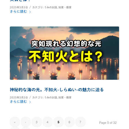
/
2025年3月3日
カテゴリ:
うみのお話
,
知育・教育
さらに読む
神秘的な海の光。不知火-しらぬい-の魅力に迫る
/
2025年3月3日
カテゴリ:
うみのお話
,
知育・教育
さらに読む
«
‹
3
4
6
7
5
Page 5 of 32