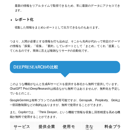
最新の情報をリアルタイムで取得できるため、常に最新のデータにアクセスでき
ます。
レポート化
収集した情報をまとめレポートとして出力できるものもあります。
つまり、人間が必要とする情報を打ち込めば、そこから先AIが代わって特定のテーマ
の情報を「探索」「収集」「要約」してレポートとして「まとめ」てくれ「提案」し
てくれるのです。簡単に言えば複雑なリサーチの自動化です。
DEEPRESEARCHの比較
このような機能がなんと生成AIサービスを提供する各社から無料で提供しています。
ChatGPT ProのDeepResearchは残念ながら無料ではありませんが、無料化を予定し
ているとのこと。
GoogleGeminiは有料プランでのみ利用可能ですが、Genspark、Perplexity、Grokは
一部回数制限などの制約はありますが、無料で使用することができます。
また、Copilotでは、「Think Deeper」という機能で情報を収集し回答精度を高める機
能が無料で使用することができます。
サービス
提供企業
使用モ
主な
料金プラ