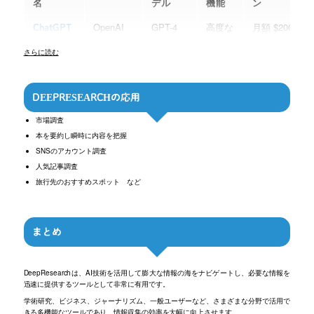
名
デル
機能
ン
OpenAI
GPT-4
高度な
月額 $200
ChatGPT
情報収
(Proプラ
Deep
集、分
ン)
さらに読む
Research
析、整
100回/月
理
Google
Gemini
Google
月額 $20
DEEPRESEARCHの応用
Google
検索技
(Gemini
Gemini
術を活
Advanced)
市場調査
Deep
用した
Research
本を要約し瞬時に内容を把握
情報収
SNSのアカウント調査
集
人気記事調査
Perplexity
独自モデ
多数の
無料（1日
Perplexity
旅行先のおすすめスポット など
AI
ル
検索ク
5件ま
Deep
エリを
で）、Pro
Research
自動実
プラン
行
$20/月
（500回/1
まとめ
日）
Perplexity
OpenAI
高度な
無料（1日
Genspark
DeepResearchは、AI技術を活用して膨大な情報の海をナビゲートし、必要な情報を
AI
GPT-4や
情報収
1件ま
Deep
迅速に提供するツールとして非常に有用です。
Claude、
集、分
で）、優
Research
学術研究、ビジネス、ジャーナリズム、一般ユーザーなど、さまざまな分野で活用で
Gemini
析、整
良プラン
きる多機能なツールであり、情報収集の効率を大幅に向上させます。
など
理
$25/月