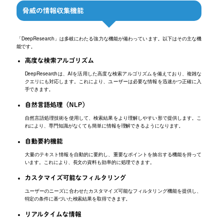
脅威の情報収集機能
「DeepResearch」は多岐にわたる強力な機能が備わっています。以下はその主な機
能です。
高度な検索アルゴリズム
DeepResearchは、AIを活用した高度な検索アルゴリズムを備えており、複雑な
クエリにも対応します。これにより、ユーザーは必要な情報を迅速かつ正確に入
手できます。
自然言語処理（NLP）
自然言語処理技術を使用して、検索結果をより理解しやすい形で提供します。こ
れにより、専門知識がなくても簡単に情報を理解できるようになります。
自動要約機能
大量のテキスト情報を自動的に要約し、重要なポイントを抽出する機能を持って
います。これにより、長文の資料も効率的に処理できます。
カスタマイズ可能なフィルタリング
ユーザーのニーズに合わせたカスタマイズ可能なフィルタリング機能を提供し、
特定の条件に基づいた検索結果を取得できます。
リアルタイムな情報