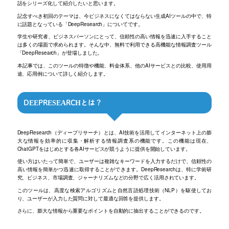
話をシリーズ化して紹介したいと思います。
記念すべき初回のテーマは、今ビジネスになくてはならない生成AIツールの中で、特
に話題となっている「DeepResearch」についてです。
学生や研究者、ビジネスパーソンにとって、信頼性の高い情報を迅速に入手すること
は多くの場面で求められます。そんな中、無料で利用できる高機能な情報調査ツール
「DeepResearch」が登場しました。
本記事では、このツールの特徴や機能、料金体系、他のAIサービスとの比較、使用用
途、応用例について詳しく紹介します。
DEEPRESEARCHとは？
DeepResearch（ディープリサーチ）とは、AI技術を活用してインターネット上の膨
大な情報を効率的に収集・解析する情報調査系の機能です。この機能は現在、
ChatGPTをはじめとする各AIサービスが競うように提供を開始しています。
使い方はいたって簡単で、ユーザーは複雑なキーワードを入力するだけで、信頼性の
高い情報を簡単かつ迅速に取得することができます。DeepResearchは、特に学術研
究、ビジネス、市場調査、ジャーナリズムなどの分野で広く活用されています。
このツールは、高度な検索アルゴリズムと自然言語処理技術（NLP）を駆使してお
り、ユーザーが入力した質問に対して最適な回答を提供します。
さらに、膨大な情報から重要なポイントを自動的に抽出することができるのです。