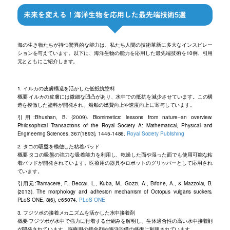
未来を変える！海洋生物を応用した最先端技術5選
海の生き物たちが持つ驚異的な能力は、私たち人間の技術革新に多大なインスピレー
ションを与えています。以下に、海洋生物の能力を応用した最先端技術を10例、引用
元とともにご紹介します。
1. イルカの皮膚構造を活かした低抵抗塗料
概要 イルカの皮膚には微細な凹凸があり、水中での抵抗を減少させています。この構
造を模倣した塗料が開発され、船舶の燃費向上や速度向上に寄与しています。
引用:Bhushan, B. (2009). Biomimetics: lessons from nature–an overview.
Philosophical Transactions of the Royal Society A: Mathematical, Physical and
Engineering Sciences, 367(1893), 1445-1486.
Royal Society Publishing
2. タコの吸盤を模倣した粘着パッド
概要 タコの吸盤の強力な吸着能力を利用し、乾燥した面や湿った面でも使用可能な粘
着パッドが開発されています。医療用の器具やロボットのグリッパーとして応用され
ています。
引用元:Tramacere, F., Beccai, L., Kuba, M., Gozzi, A., Bifone, A., & Mazzolai, B.
(2013). The morphology and adhesion mechanism of Octopus vulgaris suckers.
PLoS ONE, 8(6), e65074.
PLoS ONE
3. フジツボの接着メカニズムを活かした水中接着剤
概要 フジツボが水中で強力に付着する仕組みを解明し、生体適合性の高い水中接着剤
が開発されています。医療用の接合剤や海洋設備の修復に利用されています。