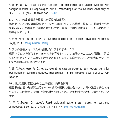
引用元:Yu, C., et al. (2014). Adaptive optoelectronic camouflage systems with
designs inspired by cephalopod skins. Proceedings of the National Academy of
Sciences, 111(36), 12998-13003.
PNAS
8. カワハギの皮膚構造を模倣した柔軟な防護素材
概要 カワハギの皮膚は柔軟でありながら強靭です。この構造を模倣し、柔軟性と強度
を兼ね備えた防護素材が開発されています。スポーツ用品や防弾チョッキへの応用が
期待されています。
引用元:Yang, W., et al. (2013). Natural flexible dermal armor. Advanced Materials,
25(1), 31-48.
Wiley Online Library
9. フグの膨張メカニズムを応用したソフトロボティクス
概要 フグは体を膨らませて敵から身を守ります。この膨張メカニズムを応用し、形状
を変化させるソフトロボットが開発されています。医療用デバイスや探索ロボットと
しての利用が期待されています。
引用元:Marchese, A. D., et al. (2014). A vacuum-powered soft robotic trunk for
locomotion in confined spaces. Bioinspiration & Biomimetics, 9(2), 026002. IOP
Science
10. 貝殻の層状構造を応用した高強度・高靭性材料
概要 貝殻は硬い無機質と柔らかい有機質が層状に組み合わさり、高い強度と靭性を持
ちます。この構造を模倣した複合材料が開発され、建築材料や防護材に活用されてい
ます。
引用元:Mayer, G. (2005). Rigid biological systems as models for synthetic
composites. Science, 310(5751), 1144-1147.
Science Magazine