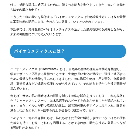
特に、過酷な環境に適応するために、驚くべき能力を進化をしてきた、海の生き物た
ちはその最たる例です。
こうした生物の能力を模倣する「バイオミメティクス（生物模倣技術）」はAIや最新
の工学技術の活用により、今後さらに発展していくといわれています。
本記事では、海洋生物のバイオミメティクスを活かした最先端技術を紹介しながら、
未来の可能性について考えていきます。
バイオミメティクスとは？
バイオミメティクス（Biomimetics）とは、
自然界の生物の仕組みや構造を模倣し、
工
学やデザインに応用する技術のことです。
生物は長い進化の過程で、
環境に適応する
ための最適な形や機能を生み出してきました。
特に海洋生物は、圧力変化、低酸素環
境、
高速遊泳などの課題を克服しながら生きており、
その能力を活かした技術開発が
進んでいます。
例えば、
サメの肌の構造は水の抵抗を減らす特殊な凹凸を持っており、
これを模倣し
た「シャークスキンスーツ」
は水泳選手のスピードを向上させることが確認されてい
ます。
また、イルカが持つ流線型の体は、
超音速列車のデザインに応用され、
騒音を
減らしながらエネルギー効率を向上させるのに役立っていま
す。
このように、海の生き物たちは、
私たちがまだ完全に解明しきれていないほどの優れ
た能力を持
っており、
それらを活用することができれば、新たな技術の発見につなが
る可能性があるのです。