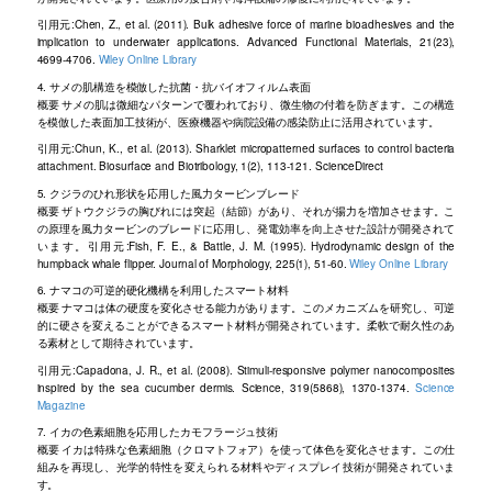
引用元:Chen, Z., et al. (2011). Bulk adhesive force of marine bioadhesives and the
implication to underwater applications. Advanced Functional Materials, 21(23),
4699-4706.
Wiley Online Library
4. サメの肌構造を模倣した抗菌・抗バイオフィルム表面
概要 サメの肌は微細なパターンで覆われており、微生物の付着を防ぎます。この構造
を模倣した表面加工技術が、医療機器や病院設備の感染防止に活用されています。
引用元:Chun, K., et al. (2013). Sharklet micropatterned surfaces to control bacteria
attachment. Biosurface and Biotribology, 1(2), 113-121. ScienceDirect
5. クジラのひれ形状を応用した風力タービンブレード
概要 ザトウクジラの胸びれには突起（結節）があり、それが揚力を増加させます。こ
の原理を風力タービンのブレードに応用し、発電効率を向上させた設計が開発されて
います。引用元:Fish, F. E., & Battle, J. M. (1995). Hydrodynamic design of the
humpback whale flipper. Journal of Morphology, 225(1), 51-60.
Wiley Online Library
6. ナマコの可逆的硬化機構を利用したスマート材料
概要 ナマコは体の硬度を変化させる能力があります。このメカニズムを研究し、可逆
的に硬さを変えることができるスマート材料が開発されています。柔軟で耐久性のあ
る素材として期待されています。
引用元:Capadona, J. R., et al. (2008). Stimuli-responsive polymer nanocomposites
inspired by the sea cucumber dermis. Science, 319(5868), 1370-1374.
Science
Magazine
7. イカの色素細胞を応用したカモフラージュ技術
概要 イカは特殊な色素細胞（クロマトフォア）を使って体色を変化させます。この仕
組みを再現し、光学的特性を変えられる材料やディスプレイ技術が開発されていま
す。