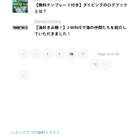
【無料テンプレート付き】ダイビングのログブック
とは？
2024年3月25日
【海好き必聴！】J-WAVEで海の仲間たちを紹介し
ていただきました！
«
‹
8
9
11
Page 10 of 30
10
12
›
»
<<チンアナゴの無料イラスト