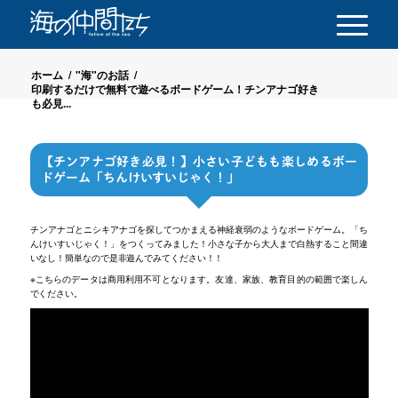
ホーム
/
"海"のお話
/
印刷するだけで無料で遊べるボードゲーム！チンアナゴ好き
も必見...
【チンアナゴ好き必見！】小さい子どもも楽しめるボー
ドゲーム「ちんけいすいじゃく！」
チンアナゴとニシキアナゴを探してつかまえる神経衰弱のようなボードゲーム。「ち
んけいすいじゃく！」をつくってみました！小さな子から大人まで白熱すること間違
いなし！簡単なので是非遊んでみてください！！
※こちらのデータは商用利用不可となります。友達、家族、教育目的の範囲で楽しん
でください。