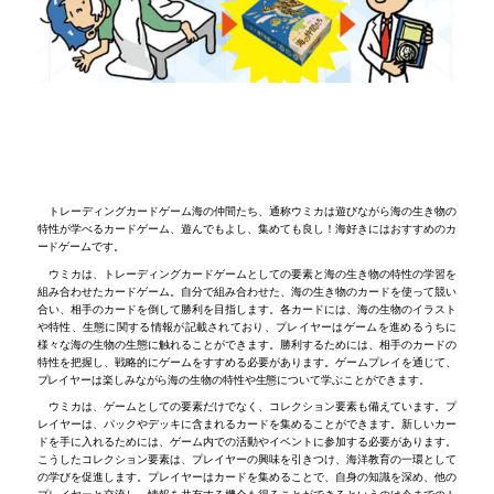
トレーディングカードゲーム海の仲間たち、通称ウミカは遊びながら海の生き物の
特性が学べるカードゲーム、遊んでもよし、集めても良し！海好きにはおすすめのカ
ードゲームです。
ウミカは、トレーディングカードゲームとしての要素と海の生き物の特性の学習を
組み合わせたカードゲーム。自分で組み合わせた、海の生き物のカードを使って競い
合い、相手のカードを倒して勝利を目指します。各カードには、海の生物のイラスト
や特性、生態に関する情報が記載されており、プレイヤーはゲームを進めるうちに
様々な海の生物の生態に触れることができます。勝利するためには、相手のカードの
特性を把握し、戦略的にゲームをすすめる必要があります。ゲームプレイを通じて、
プレイヤーは楽しみながら海の生物の特性や生態について学ぶことができます。
ウミカは、ゲームとしての要素だけでなく、コレクション要素も備えています。プ
レイヤーは、パックやデッキに含まれるカードを集めることができます。新しいカー
ドを手に入れるためには、ゲーム内での活動やイベントに参加する必要があります。
こうしたコレクション要素は、プレイヤーの興味を引きつけ、海洋教育の一環として
の学びを促進します。プレイヤーはカードを集めることで、自身の知識を深め、他の