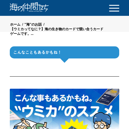
ホーム
/
"海"のお話
/
【ウミカってなに？】海の生き物のカードで競い合うカード
ゲームです。...
こんなこともあるかもね！